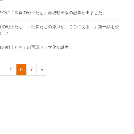
フジに「飲食の戦士たち」再現動画版の記事が出ました。
食の戦士たち ～社長たちの原点が、ここにある～」第一話を公
ました
食の戦士たち」の再現ドラマ化が誕生！！
ペ
ペ
ペ
…
5
6
7
»
ー
ー
ー
ジ
ジ
ジ