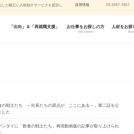
採用情報
03-3457-7857
化した幅広い人材紹介サービスを提供し
「出向」＆「再就職支援」
お仕事をお探しの方
人材をお探
Job seeker
Bus
食の戦士たち ～社長たちの原点が、ここにある～」第二話を公
ました
ゲンダイに「飲食の戦士たち」再現動画版の記事が取り上げられ
た。