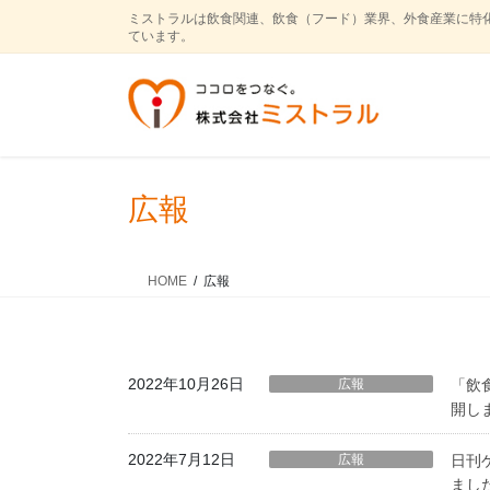
コ
ナ
ミストラルは飲食関連、飲食（フード）業界、外食産業に特
ン
ビ
ています。
テ
ゲ
ン
ー
ツ
シ
に
ョ
移
ン
動
に
広報
移
動
HOME
広報
2022年10月26日
広報
「飲
開し
2022年7月12日
広報
日刊
まし