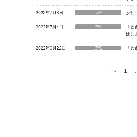
2022年7月8日
広報
夕刊
2022年7月4日
広報
「飲
開し
2022年6月22日
広報
「飲
投
ペ
«
1
稿
ー
ジ
の
ペ
ー
ジ
送