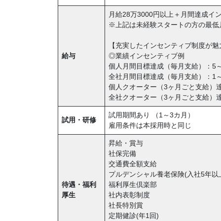
月給28万3000円以上＋月間達成
※上記は未経験スタートの方の最低
【充実したインセンティブ制度が魅
給与
◎業績インセンティブ例
個人月間目標達成（毎月支給）：5～
全社月間目標達成（毎月支給）：1～
個人クオーター（3ヶ月ごと支給）
全社クオーター（3ヶ月ごと支給）達
試用期間あり （1～3カ月）
試用・研修
雇用条件は本採用時と同じ
昇給・賞与
社保完備
交通費全額支給
プルデンシャル養老保険(入社5年以
待遇・福利
福利厚生倶楽部
厚生
社内表彰制度
社長特別賞
定期健診(年1回)