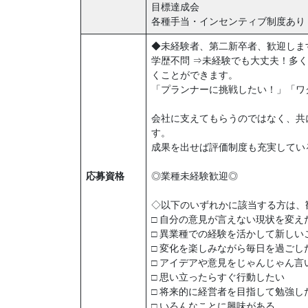
目標達成会
各種手当・インセンティブ制度あり
◆未経験者、第二新卒者、歓迎しま
学歴不問 ⇒未経験でも大丈夫！多
くことができます。
「プランナーに挑戦したい！」「ワ
会社に支えてもらうのではなく、共
す。
成果を出せば評価制度も充実してい
応募資格
◎業種未経験歓迎◎
◇以下のいずれかに該当する方は、
□ 自分の意見が言えない現状を変え
□ 異業種での経験を活かして新し
□ 変化を楽しみながら毎日を過ごし
□ アイデアや意見をじゃんじゃん言
□ 思い立ったらすぐ行動したい
□ 将来的に経営者を目指して勉強し
□ いろんなことに興味がある