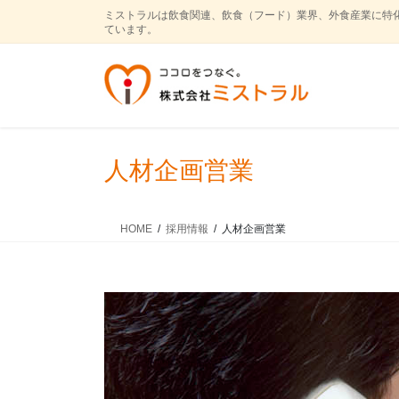
コ
ナ
ミストラルは飲食関連、飲食（フード）業界、外食産業に特
ン
ビ
ています。
テ
ゲ
ン
ー
ツ
シ
に
ョ
移
ン
動
に
人材企画営業
移
動
HOME
採用情報
人材企画営業