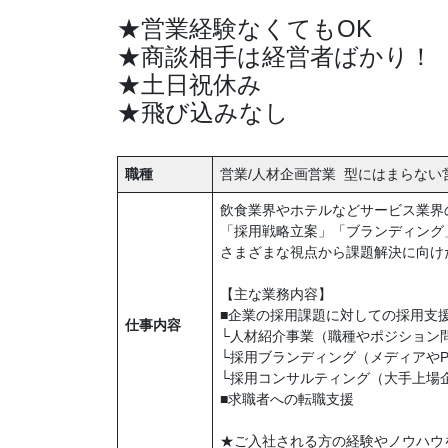
★営業経験なくてもOK
★商談相手は経営者ばかり！
★土日祝休み
★飛び込みなし
職種
営業/人材企画営業 型にはまらない
飲食業界やホテルなどサービス業界
「採用戦略立案」「ブランディング
さまざまな視点から課題解決に向け
【主な業務内容】
■企業の採用課題に対しての採用支
仕事内容
└人材紹介事業（職種やポジション
└採用ブランディング（メディアやP
└採用コンサルティング（大手上場
■求職者への転職支援
★ご入社される方の経験やノウハウ