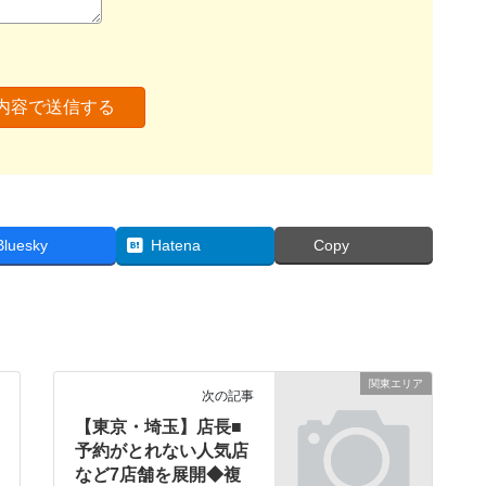
Bluesky
Hatena
Copy
関東エリア
次の記事
【東京・埼玉】店長■
予約がとれない人気店
など7店舗を展開◆複