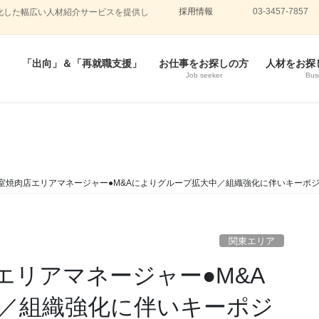
採用情報
03-3457-7857
化した幅広い人材紹介サービスを提供し
「出向」＆「再就職支援」
お仕事をお探しの方
人材をお探
Job seeker
Bus
室焼肉店エリアマネージャー●M&Aによりグループ拡大中／組織強化に伴いキーポ
関東エリア
エリアマネージャー●M&A
／組織強化に伴いキーポジ