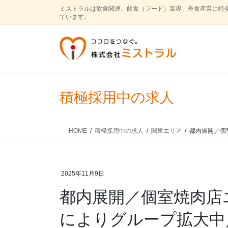
コ
ナ
ミストラルは飲食関連、飲食（フード）業界、外食産業に特
ン
ビ
ています。
テ
ゲ
ン
ー
ツ
シ
に
ョ
移
ン
動
に
積極採用中の求人
移
動
HOME
積極採用中の求人
関東エリア
都内展開／個
2025年11月9日
都内展開／個室焼肉店
によりグループ拡大中