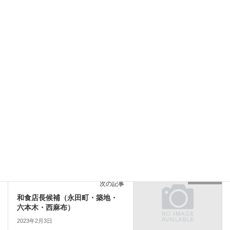
Facebook
X
Bluesky
Hatena
LINE
Copy
関東エリア
勤務エリア
関東エリア
前の記事
国内・海外に70店舗を展開する
飲食チェーン●人事（労務）担当
2023年1月19日
関東エリア
次の記事
和食店長候補（永田町・築地・
六本木・西麻布）
2023年2月3日