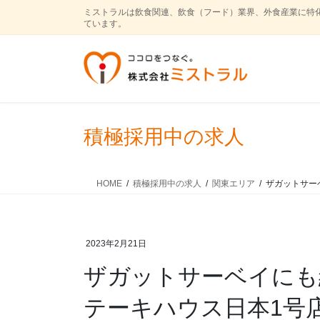
コ
ナ
ミストラルは飲食関連、飲食（フード）業界、外食産業に特
ン
ビ
ています。
テ
ゲ
ン
ー
ツ
シ
に
ョ
移
ン
動
に
積極採用中の求人
移
動
HOME
積極採用中の求人
関東エリア
ザガットサー
2023年2月21日
ザガットサーベイにも
テーキハウス日本1号