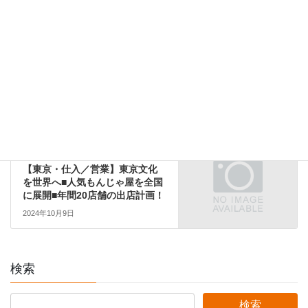
関東エリア
前の記事
【東京・オペレーション改善責
任者】東京文化を世界へ■人気も
んじゃ屋を全国展開■年間20店舗
の出店計画
2025年8月17日
関東エリア
次の記事
【東京・仕入／営業】東京文化
を世界へ■人気もんじゃ屋を全国
に展開■年間20店舗の出店計画！
2024年10月9日
検索