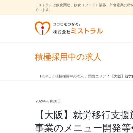
コ
ナ
ミストラルは飲食関連、飲食（フード）業界、外食産業に特
ン
ビ
ています。
テ
ゲ
ン
ー
ツ
シ
に
ョ
移
ン
動
に
積極採用中の求人
移
動
HOME
積極採用中の求人
関西エリア
【大阪】就労
2024年8月28日
【大阪】就労移行支援
事業のメニュー開発等