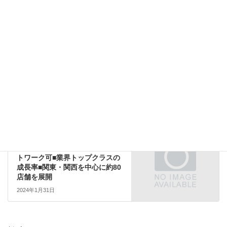
東海エリア
、
関東エリア
勤務エリア
中国・四国エリア
前の記事
【名古屋・岡山■U・Iターン歓
迎】支配人候補◆創業60年、横
浜中華街を代表する老舗高級中
華レストラン
2025年12月31日
関西エリア
次の記事
【大阪◆採用広報担当】リモー
トワーク可■業界トップクラスの
成長率■関東・関西を中心に約80
店舗を展開
2024年1月31日