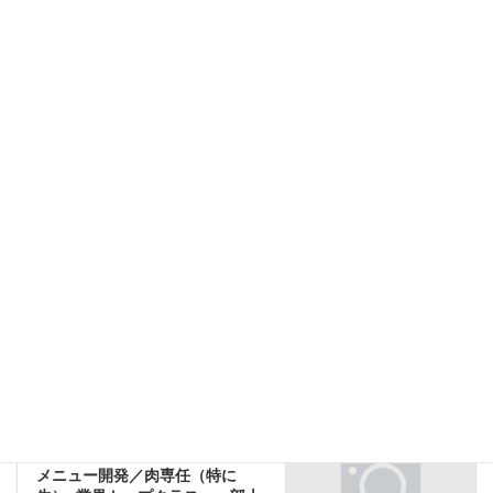
Facebook
X
Bluesky
Hatena
LINE
Copy
関東エリア
勤務エリア
関東エリア
前の記事
一部上場飲食チェーン／契約法
務リーダー●会社法、訴訟法務、
株式関連業務、海外法務に関わ
れる可能性も
2021年12月2日
関東エリア
次の記事
メニュー開発／肉専任（特に