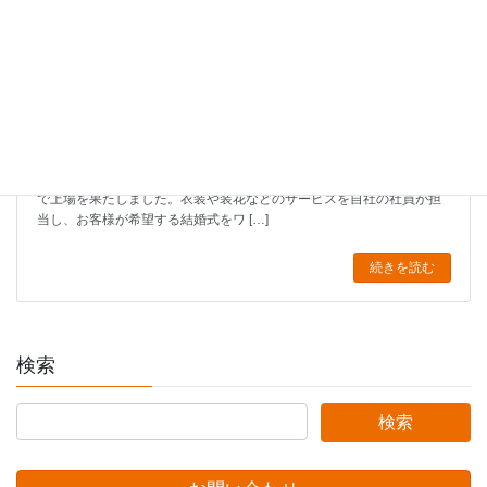
【広島・石川・愛知】料理長・シェフ候補◆全国で婚礼施設
を運営◆上場企業だからこその安定基盤◆年間休日120日
2024年4月9日
駅近の好立地に式場を開設し、都市型ウェディングを提案している企
業様です。お客様視点に立った事業戦略を大切にし、設立わずか10年
で上場を果たしました。衣装や装花などのサービスを自社の社員が担
当し、お客様が希望する結婚式をワ […]
続きを読む
検索